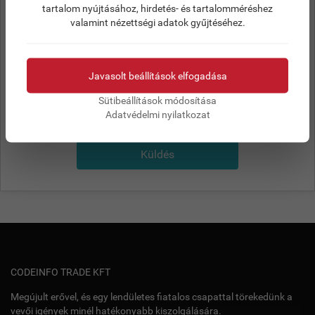
hozzájárulok az adataim kezeléséhez.
tartalom nyújtásához, hirdetés- és tartalomméréshez
valamint nézettségi adatok gyűjtéséhez.
Javasolt beállítások elfogadása
Sütibeállítások módosítása
Adatvédelmi nyilatkozat
Küldés
CODEINFO TRADE KFT
Megújult erővel, és egy lendületes fiatalos csapattal törekedünk a
vevői igények minél hatékonyabb kiszolgálására.