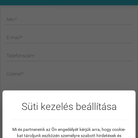
Név*
E-mail*
Telefonszám
Üzenet*
Süti kezelés beállítása
Mi és partnereink az Ön engedélyét kérjük arra, hogy cookie-
Az
adatvédelmi tájékoztatóban
leírtak alapján
kat tároljunk eszközén személyre szabott hirdetések és