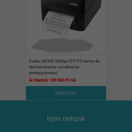
Godex GE330 300dpi (DT/TT) termo és
termotranszfer vonalkód és
címkenyomtató
Ár (Nettó): 109 500 Ft-tól
RÉSZLETEK
Írjon nekünk