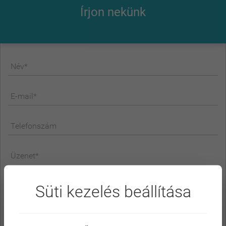
Írjon nekünk
Név*
E-mail*
Telefonszám
Üzenet*
Süti kezelés beállítása