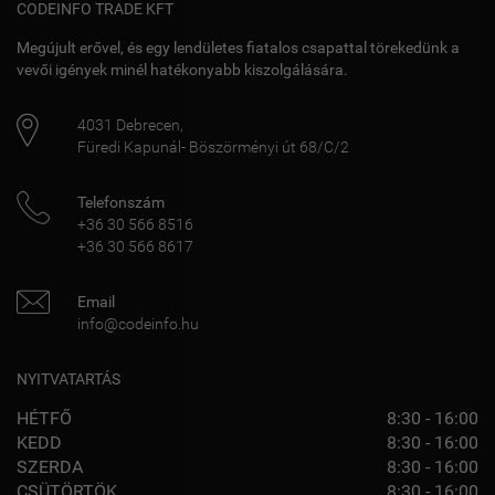
CODEINFO TRADE KFT
Megújult erővel, és egy lendületes fiatalos csapattal törekedünk a
vevői igények minél hatékonyabb kiszolgálására.
4031
Debrecen
,
Füredi Kapunál- Böszörményi út 68/C/2
Telefonszám
+36 30 566 8516
+36 30 566 8617
Email
info@codeinfo.hu
NYITVATARTÁS
HÉTFŐ
8:30 - 16:00
KEDD
8:30 - 16:00
SZERDA
8:30 - 16:00
CSÜTÖRTÖK
8:30 - 16:00