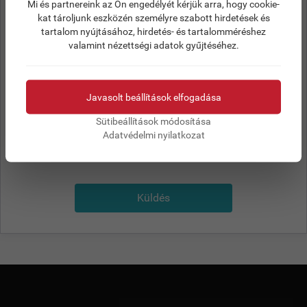
Mi és partnereink az Ön engedélyét kérjük arra, hogy cookie-
kat tároljunk eszközén személyre szabott hirdetések és
tartalom nyújtásához, hirdetés- és tartalomméréshez
Az
adatvédelmi tájékoztatóban
leírtak alapján
valamint nézettségi adatok gyűjtéséhez.
hozzájárulok az adataim kezeléséhez.
Javasolt beállítások elfogadása
Sütibeállítások módosítása
Adatvédelmi nyilatkozat
Küldés