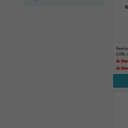
Newlan
(USB, c
Ár (Net
Ár (Net