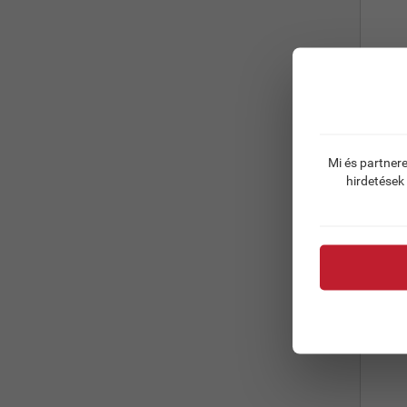
Mi és partnere
SYMBO
hirdetések
Ár (Net
Ár (Net