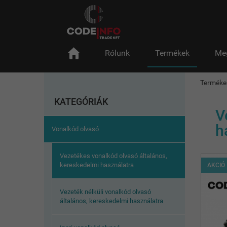
Rólunk
Termékek
Me
Terméke
KATEGÓRIÁK
V
h
Vonalkód olvasó
Vezetékes vonalkód olvasó általános,
kereskedelmi használatra
AKCIÓ
Vezeték nélküli vonalkód olvasó
általános, kereskedelmi használatra