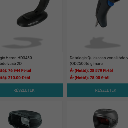
gic Heron HD3430
Datalogic Quickscan vonalkódol
ódolvasó 2D
(QD2500)digimarc
tó): 76 944 Ft-tól
Ár (Nettó): 28 579 Ft-tól
ttó): 210.00 €-tól
Ár (Nettó): 78.00 €-tól
RÉSZLETEK
RÉSZLETEK