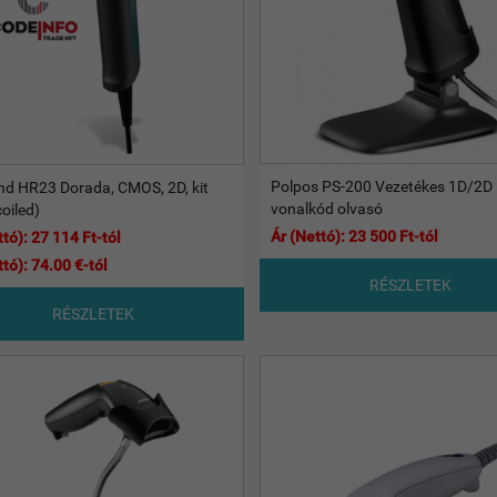
Polpos PS-200 Vezetékes 1D/2D
d HR23 Dorada, CMOS, 2D, kit
vonalkód olvasó
oiled)
Ár (Nettó): 23 500 Ft-tól
tó): 27 114 Ft-tól
tó): 74.00 €-tól
RÉSZLETEK
RÉSZLETEK