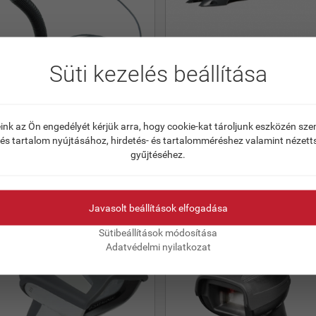
Süti kezelés beállítása
ink az Ön engedélyét kérjük arra, hogy cookie-kat tároljunk eszközén sz
L / MOTOROLA LS2208
Honeywell Voyager 1400g
 és tartalom nyújtásához, hirdetés- és tartalomméréshez valamint nézett
vonalkódolvasó 2D
gyűjtéséhez.
tó): 26 381 Ft-tól
Ár (Nettó): 41 403 Ft-tól
tó): 72.00 €-tól
Ár (Nettó): 113.00 €-tól
Javasolt beállítások elfogadása
RÉSZLETEK
RÉSZLETEK
Sütibeállítások módosítása
Adatvédelmi nyilatkozat