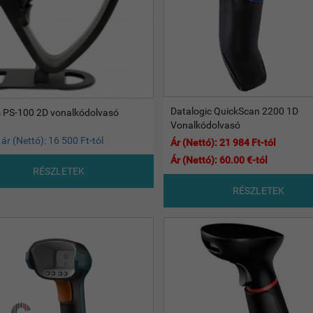
Datalogic QuickScan 2200 1D
 PS-100 2D vonalkódolvasó
Vonalkódolvasó
ár (Nettó): 16 500 Ft-tól
Ár (Nettó): 21 984 Ft-tól
Ár (Nettó): 60.00 €-tól
RÉSZLETEK
RÉSZLETEK