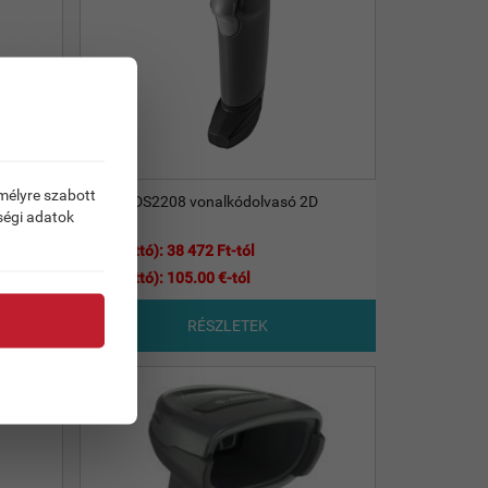
emélyre szabott
Zebra DS2208 vonalkódolvasó 2D
ségi adatok
Ár (Nettó): 38 472 Ft-tól
Ár (Nettó): 105.00 €-tól
RÉSZLETEK