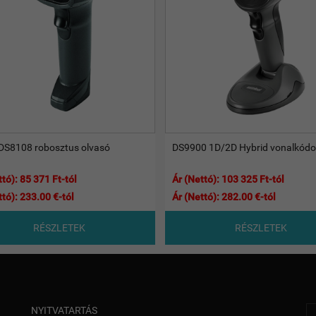
DS8108 robosztus olvasó
DS9900 1D/2D Hybrid vonalkódo
tó): 85 371 Ft-tól
Ár (Nettó): 103 325 Ft-tól
ttó): 233.00 €-tól
Ár (Nettó): 282.00 €-tól
RÉSZLETEK
RÉSZLETEK
NYITVATARTÁS