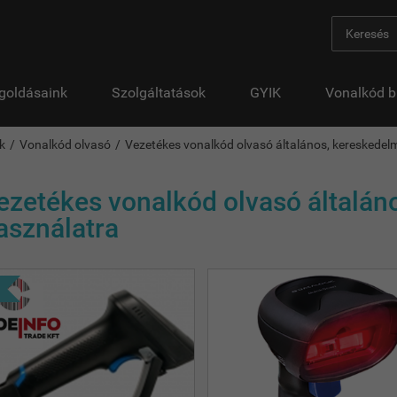
goldásaink
Szolgáltatások
GYIK
Vonalkód b
k
Vonalkód olvasó
Vezetékes vonalkód olvasó általános, kereskedel
ezetékes vonalkód olvasó általán
asználatra