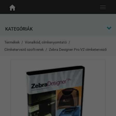
Toggle
navigat
KATEGÓRIÁK
Termékek
Vonalkód, címkenyomtató
Címketervező szoftverek
Zebra Designer Pro V2 címketervező