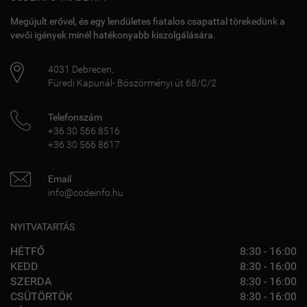
Megújult erővel, és egy lendületes fiatalos csapattal törekedünk a
vevői igények minél hatékonyabb kiszolgálására.
4031
Debrecen
,
Füredi Kapunál- Böszörményi út 68/C/2
Telefonszám
+36 30 566 8516
+36 30 566 8617
Email
info@codeinfo.hu
NYITVATARTÁS
HÉTFŐ
8:30 - 16:00
KEDD
8:30 - 16:00
SZERDA
8:30 - 16:00
CSÜTÖRTÖK
8:30 - 16:00