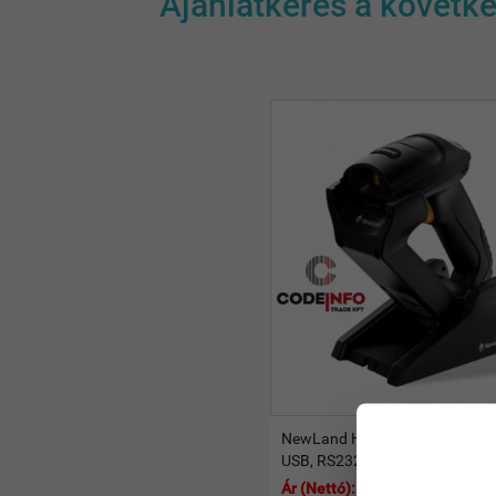
Ajánlatkérés a követk
NewLand HR52 Bonito-Serie, BT
USB, RS232, BT, kit (USB), black
Ár (Nettó): 87 490 Ft-tól