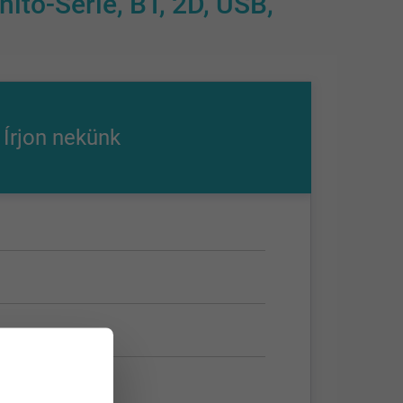
to-Serie, BT, 2D, USB,
Írjon nekünk