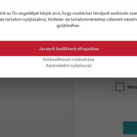
ink az Ön engedélyét kérjük arra, hogy cookie-kat tároljunk eszközén sz
 és tartalom nyújtásához, hirdetés- és tartalomméréshez valamint nézett
gyűjtéséhez.
Javasolt beállítások elfogadása
Az
adatvédelmi tájéko
Sütibeállítások módosítása
Adatvédelmi nyilatkozat