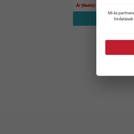
Ár (Nettó): 241.00 €-tól
Mi és partnere
RÉSZLETEK
hirdetések