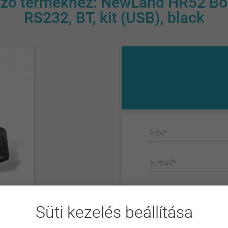
ező termékhez: NewLand HR52 Boni
RS232, BT, kit (USB), black
Név*
E-mail*
Telefonszám
, 2D,
Süti kezelés beállítása
Üzenet*