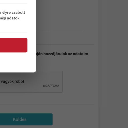
emélyre szabott
ségi adatok
ztatóban
leírtak alapján hozzájárulok az adataim
kezeléséhez.
Küldés