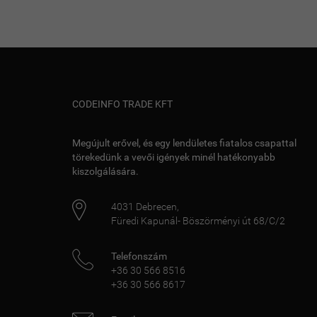
CODEINFO TRADE KFT
Megújult erővel, és egy lendületes fiatalos csapattal
törekedünk a vevői igények minél hatékonyabb
kiszolgálására.
4031
Debrecen
,
Füredi Kapunál- Böszörményi út 68/C/2
Telefonszám
+36 30 566 8516
+36 30 566 8617