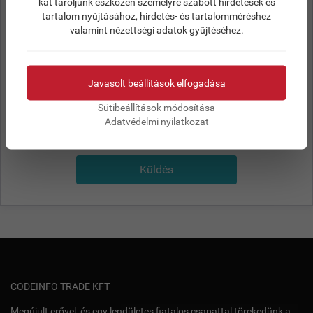
kat tároljunk eszközén személyre szabott hirdetések és
Az
adatvédelmi tájékoztatóban
leírtak alapján
tartalom nyújtásához, hirdetés- és tartalomméréshez
hozzájárulok az adataim kezeléséhez.
valamint nézettségi adatok gyűjtéséhez.
Javasolt beállítások elfogadása
Sütibeállítások módosítása
Adatvédelmi nyilatkozat
Küldés
CODEINFO TRADE KFT
Megújult erővel, és egy lendületes fiatalos csapattal törekedünk a