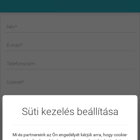
Név*
E-mail*
Telefonszám
Üzenet*
Süti kezelés beállítása
Mi és partnereink az Ön engedélyét kérjük arra, hogy cookie-