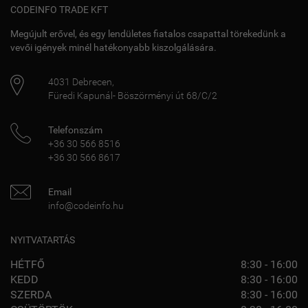
CODEINFO TRADE KFT
Megújult erővel, és egy lendületes fiatalos csapattal törekedünk a
vevői igények minél hatékonyabb kiszolgálására.
4031
Debrecen
,
Füredi Kapunál- Böszörményi út 68/C/2
Telefonszám
+36 30 566 8516
+36 30 566 8617
Email
info@codeinfo.hu
NYITVATARTÁS
HÉTFŐ
8:30 - 16:00
KEDD
8:30 - 16:00
SZERDA
8:30 - 16:00