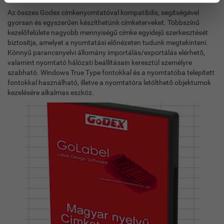
Az összes Godex címkenyomtatóval kompatibilis, segítségével
gyorsan és egyszerűen készíthetünk címketerveket. Többszínű
kezelőfelülete nagyobb mennyiségű címke egyidejű szerkesztését
biztosítja, amelyet a nyomtatási előnézeten tudunk megtekinteni.
Könnyű parancsnyelvi állomány importálás/exportálás elérhető,
valamint nyomtató hálózati beállításain keresztül személyre
szabható. Windows True Type fontokkal és a nyomtatóba telepített
fontokkal használható, illetve a nyomtatóra letölthető objektumok
kezelésére alkalmas eszköz.