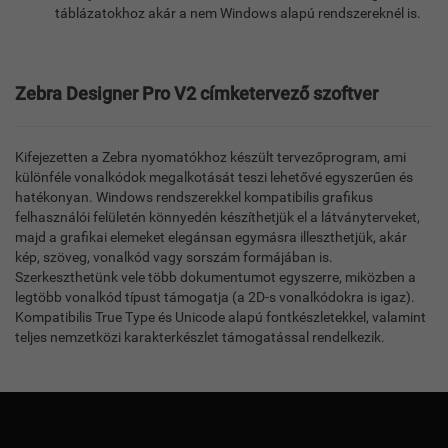
táblázatokhoz akár a nem Windows alapú rendszereknél is.
Zebra Designer Pro V2 címketervező szoftver
Kifejezetten a Zebra nyomatókhoz készült tervezőprogram, ami
különféle vonalkódok megalkotását teszi lehetővé egyszerűen és
hatékonyan. Windows rendszerekkel kompatibilis grafikus
felhasználói felületén könnyedén készíthetjük el a látványterveket,
majd a grafikai elemeket elegánsan egymásra illeszthetjük, akár
kép, szöveg, vonalkód vagy sorszám formájában is.
Szerkeszthetünk vele több dokumentumot egyszerre, miközben a
legtöbb vonalkód típust támogatja (a 2D-s vonalkódokra is igaz).
Kompatibilis True Type és Unicode alapú fontkészletekkel, valamint
teljes nemzetközi karakterkészlet támogatással rendelkezik.