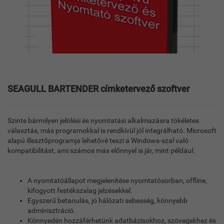
SEAGULL BARTENDER címketervező szoftver
Szinte bármilyen jelölési és nyomtatási alkalmazásra tökéletes
választás, más programokkal is rendkívül jól integrálható. Microsoft
alapú illesztőprogramja lehetővé teszi a Windows-szal való
kompatibilitást, ami számos más előnnyel is jár, mint például:
A nyomtatóállapot megjelenítése nyomtatósorban, offline,
kifogyott festékszalag jelzésekkel.
Egyszerű betanulás, jó hálózati sebesség, könnyebb
adminisztráció.
Könnyedén hozzáférhetünk adatbázisokhoz, szövegekhez és