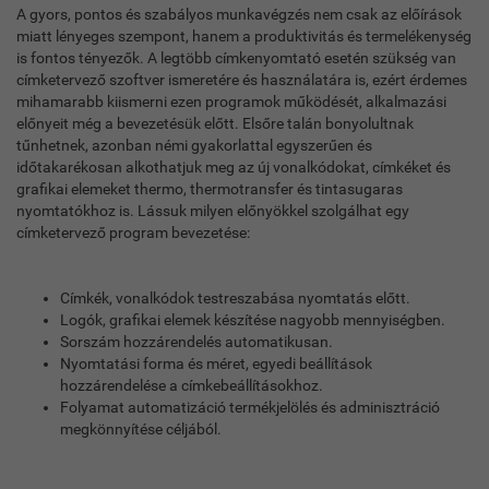
A gyors, pontos és szabályos munkavégzés nem csak az előírások
miatt lényeges szempont, hanem a produktivitás és termelékenység
is fontos tényezők. A legtöbb címkenyomtató esetén szükség van
címketervező szoftver ismeretére és használatára is, ezért érdemes
mihamarabb kiismerni ezen programok működését, alkalmazási
előnyeit még a bevezetésük előtt. Elsőre talán bonyolultnak
tűnhetnek, azonban némi gyakorlattal egyszerűen és
időtakarékosan alkothatjuk meg az új vonalkódokat, címkéket és
grafikai elemeket thermo, thermotransfer és tintasugaras
nyomtatókhoz is. Lássuk milyen előnyökkel szolgálhat egy
címketervező program bevezetése:
Címkék, vonalkódok testreszabása nyomtatás előtt.
Logók, grafikai elemek készítése nagyobb mennyiségben.
Sorszám hozzárendelés automatikusan.
Nyomtatási forma és méret, egyedi beállítások
hozzárendelése a címkebeállításokhoz.
Folyamat automatizáció termékjelölés és adminisztráció
megkönnyítése céljából.