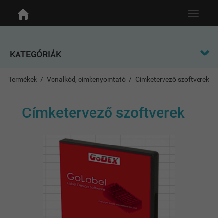
Toggle
navigat
KATEGÓRIÁK
Termékek
Vonalkód, címkenyomtató
Címketervező szoftverek
Címketervező szoftverek