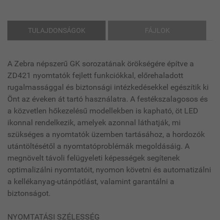
TULAJDONSÁGOK
FÁJLOK
A Zebra népszerű GK sorozatának örökségére építve a
ZD421 nyomtatók fejlett funkciókkal, előrehaladott
rugalmassággal és biztonsági intézkedésekkel egészítik ki
Önt az éveken át tartó használatra. A festékszalagosos és
a közvetlen hőkezelésű modellekben is kapható, öt LED
ikonnal rendelkezik, amelyek azonnal láthatják, mi
szükséges a nyomtatók üzemben tartásához, a hordozók
utántöltésétől a nyomtatóproblémák megoldásáig. A
megnövelt távoli felügyeleti képességek segítenek
optimalizálni nyomtatóit, nyomon követni és automatizálni
a kellékanyag-utánpótlást, valamint garantálni a
biztonságot.
NYOMTATÁSI SZÉLESSÉG