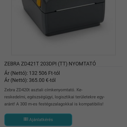
ZEBRA ZD421T 203DPI (TT) NYOMTATÓ
Ár (Nettó): 132 506 Ft-tól
Ár (Nettó): 365.00 €-tól
Zebra ZD420t asztali címkenyomtató. Ke-
reskedelmi, egészségügyi, logisztikai területekre egy-
aránt! A 300 m-es festégszalagokkal is kompatibilis!
Ajánlatkérés