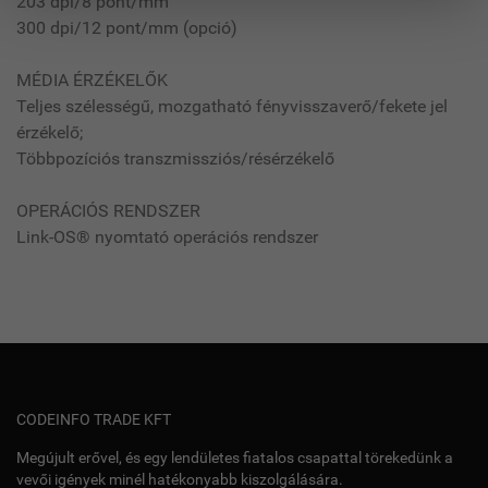
203 dpi/8 pont/mm
300 dpi/12 pont/mm (opció)
MÉDIA ÉRZÉKELŐK
Teljes szélességű, mozgatható fényvisszaverő/fekete jel
érzékelő;
Többpozíciós transzmissziós/résérzékelő
OPERÁCIÓS RENDSZER
Link-OS® nyomtató operációs rendszer
CODEINFO TRADE KFT
Megújult erővel, és egy lendületes fiatalos csapattal törekedünk a
vevői igények minél hatékonyabb kiszolgálására.