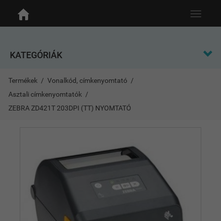
Toggle
navigat
KATEGÓRIÁK
Termékek
Vonalkód, címkenyomtató
Asztali címkenyomtatók
ZEBRA ZD421T 203DPI (TT) NYOMTATÓ