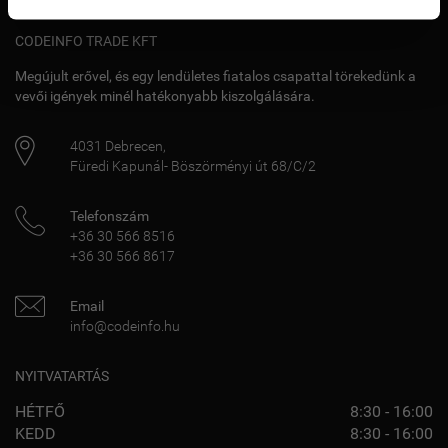
CODEINFO TRADE KFT
Megújult erővel, és egy lendületes fiatalos csapattal törekedünk a
vevői igények minél hatékonyabb kiszolgálására.
4031
Debrecen
,
Füredi Kapunál- Böszörményi út 68/C/2
Telefonszám
+36 30 566 8516
+36 30 566 8617
Email
info@codeinfo.hu
NYITVATARTÁS
HÉTFŐ
8:30 - 16:00
KEDD
8:30 - 16:00