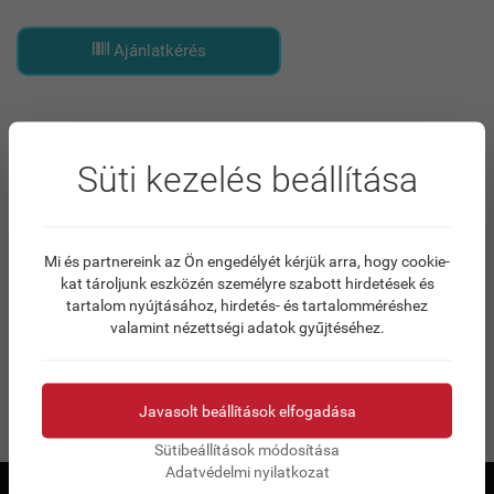
Ajánlatkérés
TULAJDONSÁGOK
FÁJLOK
Süti kezelés beállítása
Zebra ZXP Series 7, single sided, 12 dots/mm (300 dpi),
USB, Ethernet
Mi és partnereink az Ön engedélyét kérjük arra, hogy cookie-
card printer, single sided card printing, thermal transfer (dye
kat tároljunk eszközén személyre szabott hirdetések és
sublimation, monochrome), resolution: 12 dots/mm (300
tartalom nyújtásához, hirdetés- és tartalomméréshez
dpi), speed (max.): 1375 cards/hour, USB, Ethernet, incl.:
valamint nézettségi adatok gyűjtéséhez.
cable (USB), power cable (EU, UK)
Javasolt beállítások elfogadása
Sütibeállítások módosítása
Adatvédelmi nyilatkozat