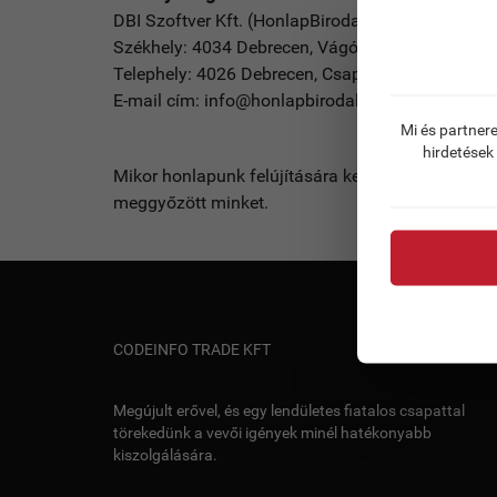
DBI Szoftver Kft. (HonlapBirodalom)
Székhely: 4034 Debrecen, Vágóhíd utca 2. 4. Épül
Telephely: 4026 Debrecen, Csap utca 13. 1/2
E-mail cím: info@honlapbirodalom.hu
Mi és partnere
hirdetések
Mikor honlapunk felújítására került sor, akkor a 
meggyőzött minket.
CODEINFO TRADE KFT
Megújult erővel, és egy lendületes fiatalos csapattal
törekedünk a vevői igények minél hatékonyabb
kiszolgálására.