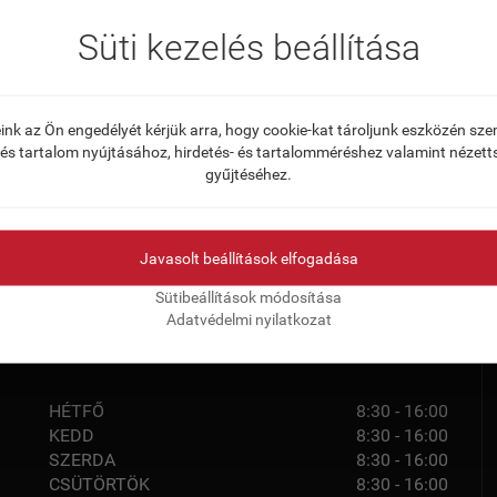
Süti kezelés beállítása
et 2. Emelet
ink az Ön engedélyét kérjük arra, hogy cookie-kat tároljunk eszközén sz
 és tartalom nyújtásához, hirdetés- és tartalomméréshez valamint nézett
gyűjtéséhez.
HonlapBirodalmat kerestük fel a feladattal. Tapasztalatuk az we
Javasolt beállítások elfogadása
Sütibeállítások módosítása
Adatvédelmi nyilatkozat
NYITVATARTÁS
HÉTFŐ
8:30 - 16:00
KEDD
8:30 - 16:00
SZERDA
8:30 - 16:00
CSÜTÖRTÖK
8:30 - 16:00