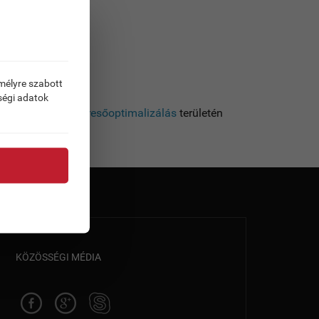
emélyre szabott
ségi adatok
bfejlesztés és a
keresőoptimalizálás
területén
KÖZÖSSÉGI MÉDIA