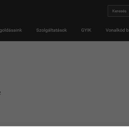
goldásaink
Szolgáltatások
GYIK
Vonalkód b
2